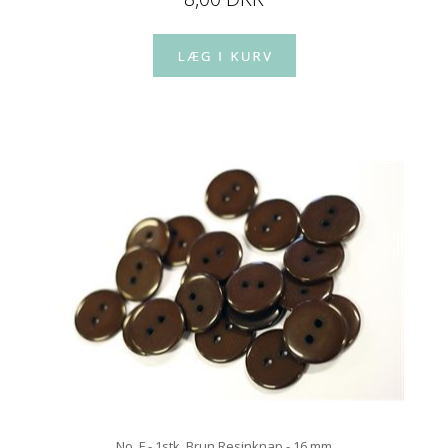
No. F - 1stk. Brun Resinknap - 16 mm