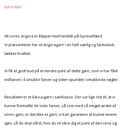
DATA MM.
Alt vores angora er klippet med henblik på Dyrevelfærd
Vi præsenterer her et Angoragarn i en helt særlig og fantastisk
lækker kvalitet.
Vi fik et godt bud på et mindre parti af dette garn, som vi har fået
indfarvet i 4 smukke farver og siden spundet i smukkeste nøgler.
Resultatet er et luksusgarn i særklasse. Der var lige nok til, at vi
kunne fremstille de viste farver, så som med så meget andet af
vores garn, er det ikke et garn, vi kan garantere at kunne levere
igen, så du skal slå til, hvis du vil sikre dig et parti af den rene og