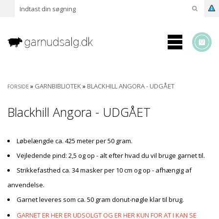
»
GARNBIBLIOTEK
»
BLACKHILL ANGORA - UDGÅET
FORSIDE
Blackhill Angora - UDGÅET
Løbelængde ca. 425 meter per 50 gram.
Vejledende pind: 2,5 og op - alt efter hvad du vil bruge garnet til.
Strikkefasthed ca. 34 masker per 10 cm og op - afhængig af
anvendelse.
Garnet leveres som ca. 50 gram donut-nøgle klar til brug.
GARNET ER HER ER UDSOLGT OG ER HER KUN FOR AT I KAN SE