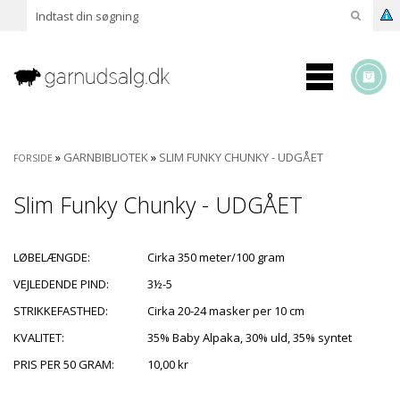
»
GARNBIBLIOTEK
»
SLIM FUNKY CHUNKY - UDGÅET
FORSIDE
Slim Funky Chunky - UDGÅET
LØBELÆNGDE:
Cirka 350 meter/100 gram
VEJLEDENDE PIND:
3½-5
STRIKKEFASTHED:
Cirka 20-24 masker per 10 cm
KVALITET:
35% Baby Alpaka, 30% uld, 35% syntet
PRIS PER 50 GRAM:
10,00 kr