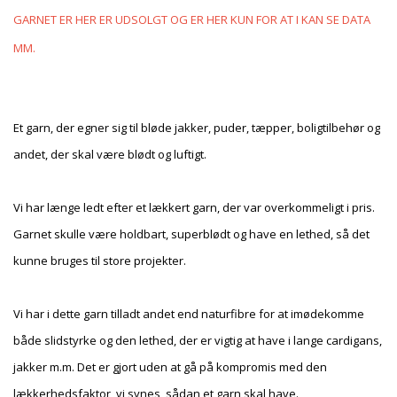
GARNET ER HER ER UDSOLGT OG ER HER KUN FOR AT I KAN SE DATA
MM.
Et garn, der egner sig til bløde jakker, puder, tæpper, boligtilbehør og
andet, der skal være blødt og luftigt.
Vi har længe ledt efter et lækkert garn, der var overkommeligt i pris.
Garnet skulle være holdbart, superblødt og have en lethed, så det
kunne bruges til store projekter.
Vi har i dette garn tilladt andet end naturfibre for at imødekomme
både slidstyrke og den lethed, der er vigtig at have i lange cardigans,
jakker m.m. Det er gjort uden at gå på kompromis med den
lækkerhedsfaktor, vi synes, sådan et garn skal have.