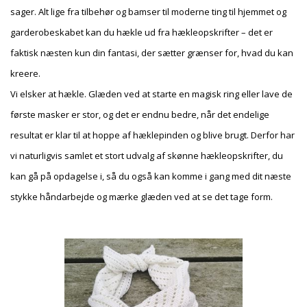
sager. Alt lige fra tilbehør og bamser til moderne ting til hjemmet og
garderobeskabet kan du hækle ud fra hækleopskrifter – det er
faktisk næsten kun din fantasi, der sætter grænser for, hvad du kan
kreere.
Vi elsker at hækle. Glæden ved at starte en magisk ring eller lave de
første masker er stor, og det er endnu bedre, når det endelige
resultat er klar til at hoppe af hæklepinden og blive brugt. Derfor har
vi naturligvis samlet et stort udvalg af skønne hækleopskrifter, du
kan gå på opdagelse i, så du også kan komme i gang med dit næste
stykke håndarbejde og mærke glæden ved at se det tage form.