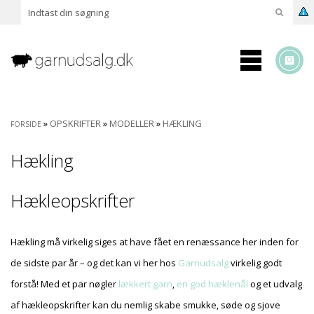
»
OPSKRIFTER
»
MODELLER
»
HÆKLING
FORSIDE
Hækling
Hækleopskrifter
Hækling må virkelig siges at have fået en renæssance her inden for
de sidste par år – og det kan vi her hos
Garnudsalg
virkelig godt
forstå! Med et par nøgler
lækkert garn
,
en god hæklenål
og et udvalg
af hækleopskrifter kan du nemlig skabe smukke, søde og sjove