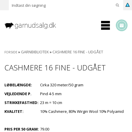
»
GARNBIBLIOTEK
»
CASHMERE 16 FINE - UDGÅET
FORSIDE
CASHMERE 16 FINE - UDGÅET
LØBELÆNGDE:
Cirka 320 meter/50 gram
VEJLEDENDE P.
Pind 4-5 mm
STRIKKEFASTHED:
23 m = 10 cm
KVALITET:
10% Cashmere, 80% Wirgin Wool 10% Polyamid
PRIS PER 50 GRAM:
79.00