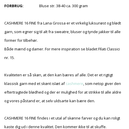
FORBRUG:
Bluse str. 38-40
ca. 300 gram
CASHMERE 16 FINE fra Lana Grossa er et virkelig luksuriøst og blødt
garn, som egner sig til alt fra sweatre, bluser og tynde jakker til alle
former for tilbehør.
Både mænd og damer. For mere inspiration se bladet FIlati Classici
nr. 15.
Kvaliteten er så skøn, at den kan bæres af alle. Det er et rigtigt
klassisk garn med et skønt islæt af
cashmere
, som netop giver den
eftertragtede blødhed og der er mulighed for at strikke til alle aldre
og vores påstand er, at selv uldsarte kan bære den.
CASHMERE 16 FINE findes i et utal af skønne farver og du kan roligt
kaste dig ud i denne kvalitet. Den kommer ikke til at skuffe.