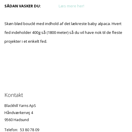
SÅDAN VASKER DU:
Læs mere her!
Skøn blød bouclé med indhold af det lækreste baby alpaca. Hvert
fed indeholder 400g så (1800 meter) så du vil have nok til de fleste
projekter i et enkelt fed.
Kontakt
Blackhill Yarns ApS
Håndværkervej 4
9560 Hadsund
Telefon:
53 80 78 09