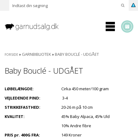
»
GARNBIBLIOTEK
»
BABY BOUCLÉ - UDGÅET
FORSIDE
Baby Bouclé - UDGÅET
LØBELÆNGDE:
Cirka 450 meter/100 gram
VEJLEDENDE PIND:
3-4
STRIKKEFASTHED:
20-26 m på 10 cm
KVALITET:
45% Baby Alpaca, 45% Uld
10% Andre fibre
PRIS pr. 400G FRA:
149 Kroner