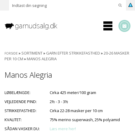
»
SORTIMENT
»
GARN EFTER STRIKKEFASTHED
»
20-26 MASKER
FORSIDE
PER 10 CM
»
MANOS ALEGRIA
Manos Alegria
LØBELÆNGDE:
Cirka 425 meter/100 gram
VEJLEDENDE PIND:
2½ - 3 - 3½
STRIKKEFASTHED:
Cirka 22-28 masker per 10 cm
KVALITET:
75% merino superwash, 25% polyamid
SÅDAN VASKER DU:
Læs mere her!