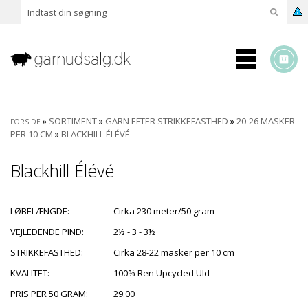
»
SORTIMENT
»
GARN EFTER STRIKKEFASTHED
»
20-26 MASKER
FORSIDE
PER 10 CM
»
BLACKHILL ÉLÉVÉ
Blackhill Élévé
LØBELÆNGDE:
Cirka 230 meter/50 gram
VEJLEDENDE PIND:
2½ - 3 - 3½
STRIKKEFASTHED:
Cirka 28-22 masker per 10 cm
KVALITET:
100% Ren Upcycled Uld
PRIS PER 50 GRAM:
29.00