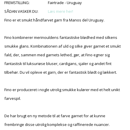
FREMSTILLING:
Fairtrade - Uruguay
SÅDAN VASKER DU:
Læs mere her!
Fino er et smukt håndfarvet garn fra Manos del Uruguay.
Fino kombinerer merinouldens fantastiske blødhed med silkens
smukke glans. Kombinationen af uld og silke giver garnet et smukt
fald, der, sammen med garnets lethed, gør, at Fino egner sig
fantastisk til luksuriøse bluser, cardigans, sjaler og andet fint
tilbehør. Du vil opleve et garn, der er fantastisk blødt og lækkert.
Fino er produceret i nogle utrolig smukke kulører med et helt unikt
farvespil.
De har brugt en ny metode til at farve garnet for at kunne
frembringe disse utrolig komplekse og raffinerede nuancer.