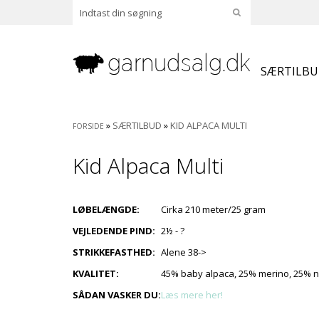
SÆRTILB
»
SÆRTILBUD
»
KID ALPACA MULTI
FORSIDE
Kid Alpaca Multi
LØBELÆNGDE:
Cirka 210 meter/25 gram
VEJLEDENDE PIND:
2½ - ?
STRIKKEFASTHED:
Alene 38->
KVALITET:
45% baby alpaca, 25% merino, 25% n
SÅDAN VASKER DU:
Læs mere her!