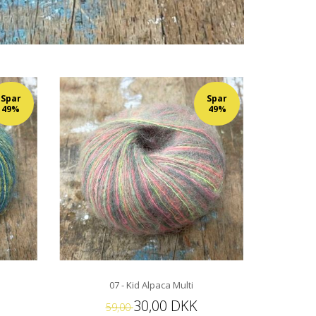
Spar
Spar
49%
49%
07 - Kid Alpaca Multi
30,00 DKK
59,00