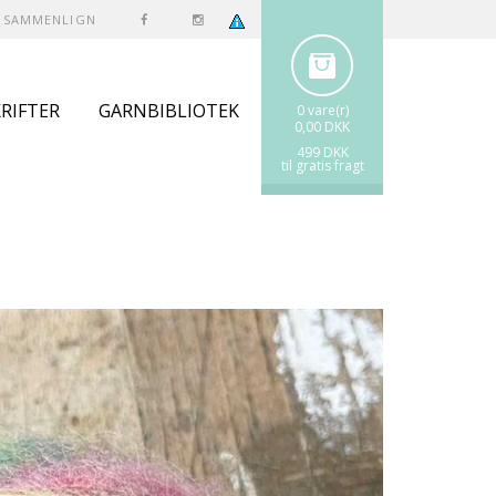
SAMMENLIGN
RIFTER
GARNBIBLIOTEK
0 vare(r)
0,00 DKK
499 DKK
til gratis fragt