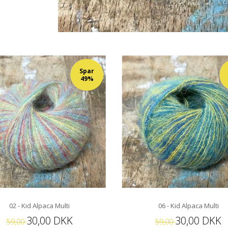
Spar
49%
02 - Kid Alpaca Multi
06 - Kid Alpaca Multi
30,00 DKK
30,00 DKK
59,00
59,00