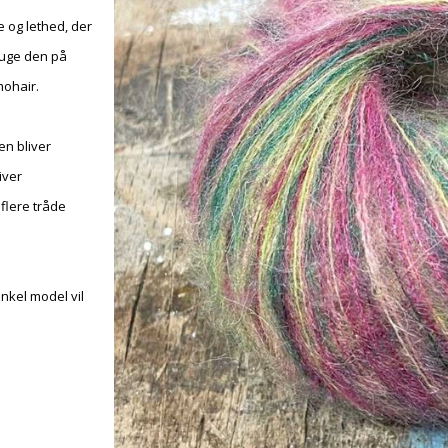
 og lethed, der
bruge den på
mohair.
en bliver
iver
flere tråde
enkel model vil