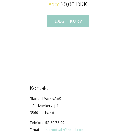
30,00 DKK
59,00
Kontakt
Blackhill Yarns ApS
Håndværkervej 4
9560 Hadsund
Telefon:
53 80 78 09
E-mail:
garnudsalg@gmail.com