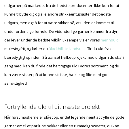
uldgarner på markedet fra de bedste producenter. Ikke kun for at
kunne tilbyde dig og alle andre strikkeentusiaster det bedste
uldgarn, men også for at være sikker på, at ulden er kommet til
under ordentlige forhold. De vidunderlige garner kommer fra dyr,
der lever under de bedste vilkår. Eksempelvis er vores
merinould
mulesingfrit, og køber du
Blackhill Højlandsuld
, får du uld fra et
bæredygtigt spinderi. Så uanset hvilket projekt med uldgarn du skal i
gang med, kan du finde det helt rigtige uld i vores sortiment, og du
kan være sikker på at kunne strikke, hækle og filte med god
samvittighed.
Fortryllende uld til dit næste projekt
Når først maskerne er slået op, er det legende nemt at trylle de gode
garner om til et par lune sokker eller en rummelig sweater, du kan