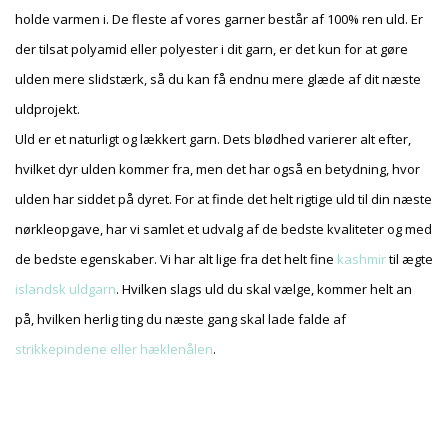
holde varmen i. De fleste af vores garner består af 100% ren uld. Er
der tilsat polyamid eller polyester i dit garn, er det kun for at gøre
ulden mere slidstærk, så du kan få endnu mere glæde af dit næste
uldprojekt.
Uld er et naturligt og lækkert garn. Dets blødhed varierer alt efter,
hvilket dyr ulden kommer fra, men det har også en betydning, hvor
ulden har siddet på dyret. For at finde det helt rigtige uld til din næste
nørkleopgave, har vi samlet et udvalg af de bedste kvaliteter og med
de bedste egenskaber. Vi har alt lige fra det helt fine
kashmir
til ægte
islandsk uldgarn
. Hvilken slags uld du skal vælge, kommer helt an
på, hvilken herlig ting du næste gang skal lade falde af
strikkepindene eller hæklenålen
.