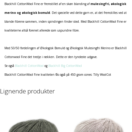
Blackhill CottonWool Fine er fremstillet af en skøn blanding af
mulesingfri, økologisk
merino og økologisk bomuld
. Det specielle ved dette garn er, at det fremstilles ved at
blande fibrene sammen, inden spindingen finder sted. Med Blackhill CottonWool Fine er
kvaliteterne altså forenet allerede som uspundne fibre.
Med 50/50 fordelingen af Økologisk Bomuld og Økologisk Mulesingfri Merino er Blackhill
Cottonwool Fine det tredje i rækken. Dette er den tyndeste udgave.
Se også
Blackhill CottonWool
og
Blackhill Big CottonWool
Blackhill CottonWool Fine kvaliteten fås også på 450 gram cones: Tilly WoolCot
Lignende produkter