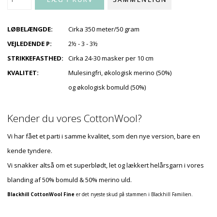
LØBELÆNGDE:
Cirka 350 meter/50 gram
VEJLEDENDE P:
2½ - 3 - 3½
STRIKKEFASTHED:
Cirka 24-30 masker per 10 cm
KVALITET:
Mulesingfri, økologisk merino (50%)
og økologisk bomuld (50%)
Kender du vores CottonWool?
Vi har fået et parti i samme kvalitet, som den nye version, bare en
kende tyndere.
Vi snakker altså om et superblødt, let og lækkert helårsgarn i vores
blanding af 50% bomuld & 50% merino uld.
Blackhill CottonWool Fine
er det nyeste skud på stammen i Blackhill Familien.