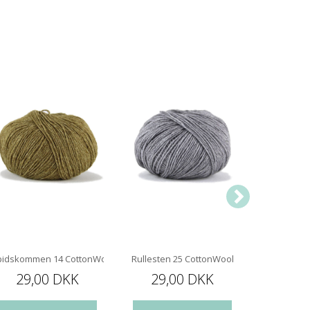
pidskommen 14 CottonWool
Rullesten 25 CottonWool
Hindbærsor
29,00 DKK
29,00 DKK
29,