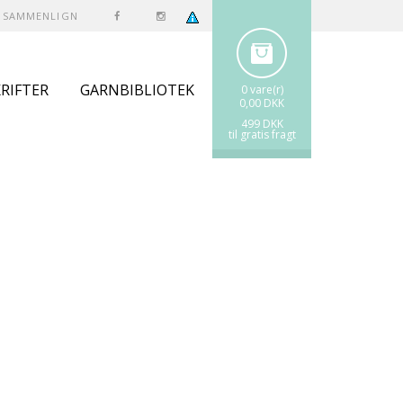
SAMMENLIGN
RIFTER
GARNBIBLIOTEK
0 vare(r)
0,00 DKK
499 DKK
til gratis fragt