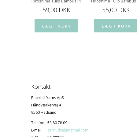
5 mm 60 cm
Hiroshima Tulip Bambus Pindespids 12 cm
Hiroshima Tulip Bambus
 DKK
59,00 DKK
55,00 DKK
Kontakt
Blackhill Yarns ApS
Håndværkervej 4
9560 Hadsund
Telefon:
53 80 78 09
E-mail:
garnudsalg@gmail.com