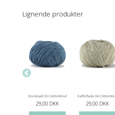
Lignende produkter
ottonWool
Storebælt 33 CottonWool
Kaffefløde 04 CottonWo
 DKK
29,00 DKK
29,00 DKK