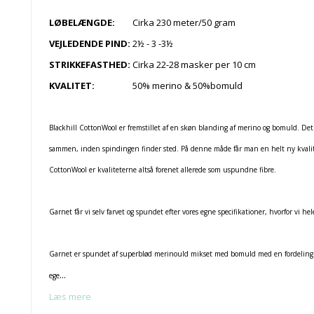
LØBELÆNGDE:
Cirka 230 meter/50 gram
VEJLEDENDE PIND:
2½ - 3 -3½
STRIKKEFASTHED:
Cirka 22-28 masker per 10 cm
KVALITET:
50% merino & 50%bomuld
Blackhill CottonWool er fremstillet af en skøn blanding af merino og bomuld. Det s
sammen, inden spindingen finder sted. På denne måde får man en helt ny kvalite
CottonWool er kvaliteterne altså forenet allerede som uspundne fibre.
Garnet får vi selv farvet og spundet efter vores egne specifikationer, hvorfor vi he
Garnet er spundet af superblød merinould mikset med bomuld med en fordeling p
...
ege
Læs mere