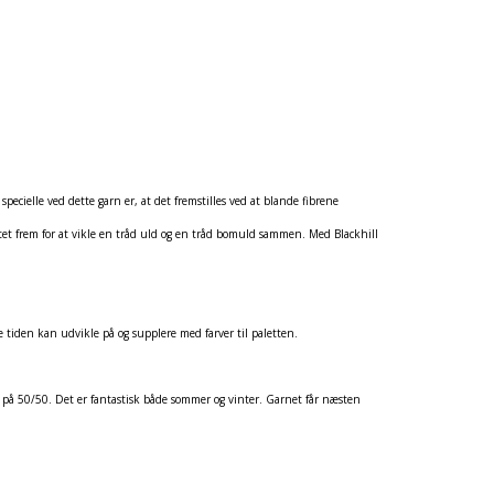
pecielle ved dette garn er, at det fremstilles ved at blande fibrene
t frem for at vikle en tråd uld og en tråd bomuld sammen. Med Blackhill
le tiden kan udvikle på og supplere med farver til paletten.
å 50/50. Det er fantastisk både sommer og vinter. Garnet får næsten