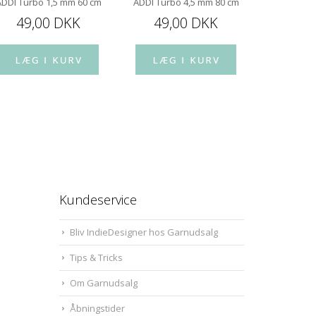
ADDI Turbo 1,5 mm 60 cm
ADDI Turbo 4,5 mm 80 cm
ADDI Turb
49,00 DKK
49,00 DKK
49,
Kundeservice
Bliv IndieDesigner hos Garnudsalg
Tips & Tricks
Om Garnudsalg
Åbningstider