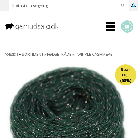
»
SORTIMENT
»
FØLGETRÅDE
»
TWINKLE CASHMERE
FORSIDE
Spar
80,-
(58%)