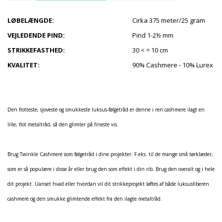
LØBELÆNGDE:
Cirka 375 meter/25 gram
VEJLEDENDE PIND:
Pind 1-2½ mm
STRIKKEFASTHED:
30 < = 10 cm
KVALITET:
90% Cashmere - 10% Lurex
Den flotteste, sjoveste og smukkeste luksus-følgetråd er denne i ren cashmere ilagt en
lille, flot metaltråd, så den glimter på fineste vis.
Brug Twinkle Cashmere som følgetråd i dine projekter. F.eks. til de mange små tørklæder,
som er så populære i disse år eller brug den som effekt i din rib. Brug den overalt og i hele
dit projekt. Uanset hvad eller hvordan vil dit strikkeprojekt løftes af både luksusfiberen
cashmere og den smukke glimtende effekt fra den ilagte metaltråd.