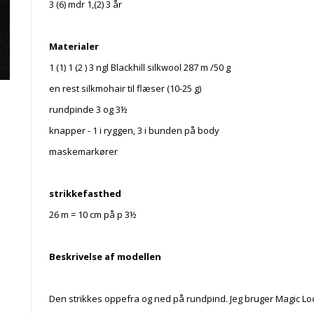
3 (6) mdr 1,(2) 3 år
Materialer
1 (1) 1 (2 ) 3 ngl Blackhill silkwool 287 m /50 g
en rest silkmohair til flæser (10-25 g)
rundpinde 3 og 3½
knapper - 1 i ryggen, 3 i bunden på body
maskemarkører
strikkefasthed
26 m = 10 cm på p 3½
Beskrivelse af modellen
Den strikkes oppefra og ned på rundpind. Jeg bruger Magic Lo