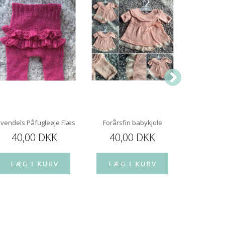
avendels Påfugleøje Flæsebuks
Forårsfin babykjole
Alfetrøje/
40,00 DKK
40,00 DKK
40,