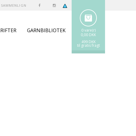
SAMMENLIGN
RIFTER
GARNBIBLIOTEK
0 vare(r)
0,00 DKK
499 DKK
til gratis fragt