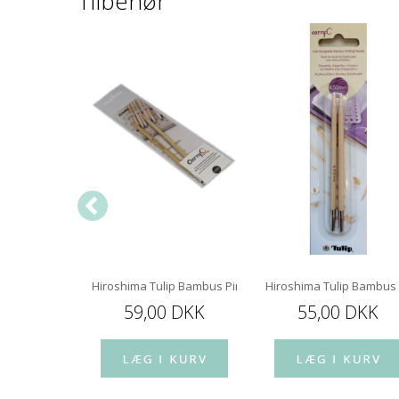
Tilbehør
 mm 80 cm
Hiroshima Tulip Bambus Pindespids 12 cm
Hiroshima Tulip Bambus
 DKK
59,00 DKK
55,00 DKK