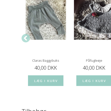
 Fritz
Claras Baggybuks
Påfugleøje
 DKK
40,00 DKK
40,00 DKK