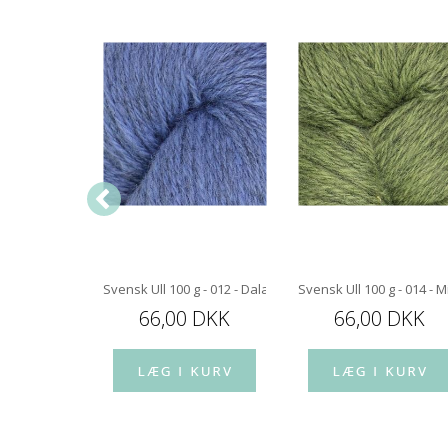
S - 450 GRAM
Svensk Ull 100 g - 012 - Dala Blue
Svensk Ull 100 g - 014 
,00 DKK
66,00 DKK
66,00 DKK