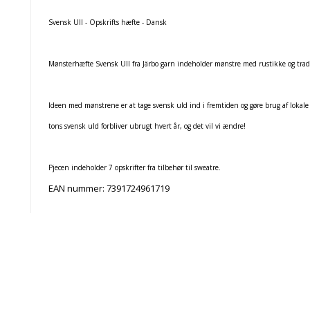
Svensk Ull - Opskrifts hæfte - Dansk
Mønsterhæfte Svensk Ull fra Järbo garn indeholder mønstre med rustikke og trad
Ideen med mønstrene er at tage svensk uld ind i fremtiden og gøre brug af lokale
tons svensk uld forbliver ubrugt hvert år, og det vil vi ændre!
Pjecen indeholder 7 opskrifter fra tilbehør til sweatre.
EAN nummer:
7391724961719