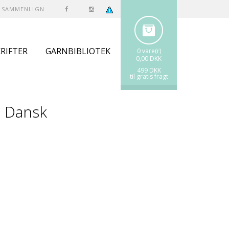
SAMMENLIGN
RIFTER
GARNBIBLIOTEK
0 vare(r)
0,00 DKK
499 DKK
til gratis fragt
- Dansk