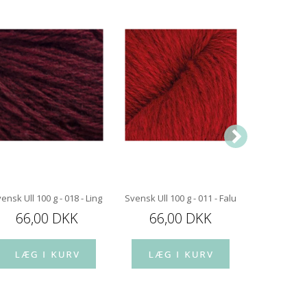
ghts
ensk Ull 100 g - 018 - Lingonberry Jam
Svensk Ull 100 g - 011 - Falu Red
Svensk Ull 
66,00 DKK
66,00 DKK
66,