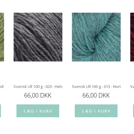
- Midsommer Green
Svensk Ull 100 g - 020 - Helsinge Dark
Svensk Ull 100 g - 013 - Northern Li
Sv
66,00 DKK
66,00 DKK