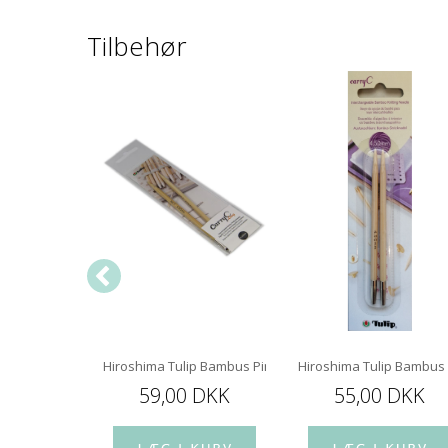
Tilbehør
 mm 60 cm
Hiroshima Tulip Bambus Pindespids 12 cm
Hiroshima Tulip Bambus
 DKK
59,00 DKK
55,00 DKK