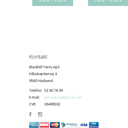
Kontakt
Blackhill Yarns ApS
Håndværkervej 4
9560 Hadsund
Telefon:
53 80 78 09
E-mail:
garnudsalg@gmail.com
CVR:
36408502