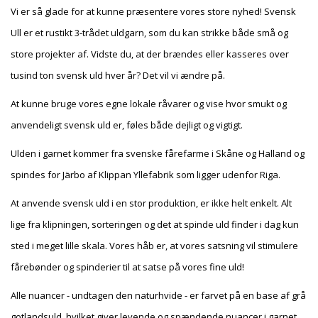
Vi er så glade for at kunne præsentere vores store nyhed! Svensk
Ull er et rustikt 3-trådet uldgarn, som du kan strikke både små og
store projekter af. Vidste du, at der brændes eller kasseres over
tusind ton svensk uld hver år? Det vil vi ændre på.
At kunne bruge vores egne lokale råvarer og vise hvor smukt og
anvendeligt svensk uld er, føles både dejligt og vigtigt.
Ulden i garnet kommer fra svenske fårefarme i Skåne og Halland og
spindes for Järbo af Klippan Yllefabrik som ligger udenfor Riga.
At anvende svensk uld i en stor produktion, er ikke helt enkelt. Alt
lige fra klipningen, sorteringen og det at spinde uld finder i dag kun
sted i meget lille skala. Vores håb er, at vores satsning vil stimulere
fårebønder og spinderier til at satse på vores fine uld!
Alle nuancer - undtagen den naturhvide - er farvet på en base af grå
gotlandsuld, hvilket giver levende og spændende nuancer i garnet.