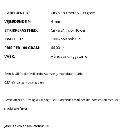
LØBELÆNGDE:
Cirka 180 meter/100 gram
VEJLEDENDE P:
4 mm
STRIKKEFASTHED:
Cirka 21 m, pr 10 cm
KVALITET:
100% Svensk Uld.
PRIS PER 100 GRAM:
66,00 kr
VASK:
Håndvask, liggetørre.
Svensk Ull fra den velkendte svenske garnproducent Järbo.
OBS -
Denne garn leveres i fed
Svesk Ull er en utrolig lækker og rustik udseende tre-trådet uld, som er kommet i de
smukkeste farver.
JARBO skriver om Svensk Ull: