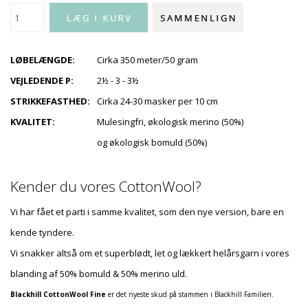
LØBELÆNGDE:
Cirka 350 meter/50 gram
VEJLEDENDE P:
2½ - 3 - 3½
STRIKKEFASTHED:
Cirka 24-30 masker per 10 cm
KVALITET:
Mulesingfri, økologisk merino (50%)
og økologisk bomuld (50%)
Kender du vores CottonWool?
Vi har fået et parti i samme kvalitet, som den nye version, bare en
kende tyndere.
Vi snakker altså om et superblødt, let og lækkert helårsgarn i vores
blanding af 50% bomuld & 50% merino uld.
Blackhill CottonWool Fine
er det nyeste skud på stammen i Blackhill Familien.