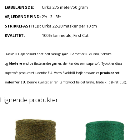
LØBELÆNGDE:
Cirka 275 meter/50 gram
VEJLEDENDE PIND:
2½ - 3 - 3½
STRIKKEFASTHED:
Cirka 22-28 masker per 10 cm
KVALITET:
100% lammeuld, First Cut
Blackhill Højlandsuld er et helt særligt garn. Garnet er luksuriøs, fleksibel
og
blødere
end de fleste andre garner, der kendes som supersoft. Typisk er disse
supersoft produceret udenfor EU. Vores Blackhill Højlandsgarn er
produceret
indenfor EU
. Denne kvalitet er ren Lambswool fra det første, bløde klip (First Cut).
Lignende produkter