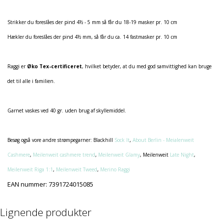
Strikker du foreslåes der pind 4½ - 5 mm så får du 18-19 masker pr. 10 cm
Hækler du foreslåes der pind 4½ mm, så får du ca. 14 fastmasker pr. 10 cm
Raggi er
Øko Tex-certificeret
, hvilket betyder, at du med god samvittighed kan bruge
det til alle i familien.
Garnet vaskes ved 40 gr. uden brug af skyllemiddel.
Besøg også vore andre strømpegarner: Blackhill
Sock It
,
About Berlin - Meialenweit
Cashmere
,
Meilenweit cashmere trend
,
Meilenweit Glamy
, Meilenweit
Late Night
,
Meilenweit Riga 1:1
,
Meilenweit Tweed
,
Merino Raggi
EAN nummer:
7391724015085
Lignende produkter