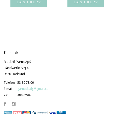
Kontakt
Blackhill Yarns ApS
Håndværkervej 4
9560 Hadsund
Telefon:
53 80 78 09
E-mail:
garnudsalg@gmail.com
CVR:
36408502