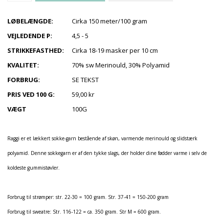
LØBELÆNGDE:
Cirka 150 meter/100 gram
VEJLEDENDE P:
4,5 - 5
STRIKKEFASTHED:
Cirka 18-19 masker per 10 cm
KVALITET:
70% sw Merinould, 30% Polyamid
FORBRUG:
SE TEKST
PRIS VED 100 G:
59,00 kr
VÆGT
100G
Raggi er et lækkert sokke-garn bestående af skøn, varmende merinould og slidstærk
polyamid. Denne sokkegarn er af den tykke slags, der holder dine fødder varme i selv de
koldeste gummistøvler.
Forbrug til strømper: str. 22-30 = 100 gram. Str. 37-41 = 150-200 gram
Forbrug til sweatre: Str. 116-122 = ca. 350 gram. Str M = 600 gram.