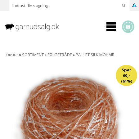
»
SORTIMENT
»
FØLGETRÅDE
»
PAILLET SILK MOHAIR
FORSIDE
Spar
60,-
(61%)