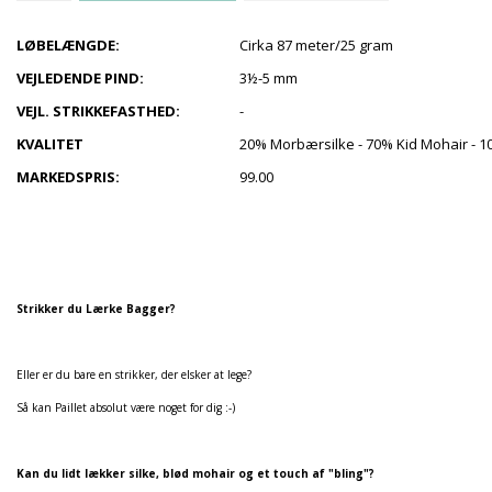
LØBELÆNGDE:
Cirka 87 meter/25 gram
VEJLEDENDE PIND:
3½-5 mm
VEJL. STRIKKEFASTHED:
-
KVALITET
20% Morbærsilke - 70% Kid Mohair - 10
MARKEDSPRIS:
99.00
Strikker du Lærke Bagger?
Eller er du bare en strikker, der elsker at lege?
Så kan Paillet absolut være noget for dig :-)
Kan du lidt lækker silke, blød mohair og et touch af "bling"?