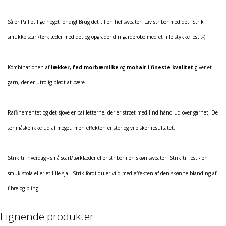
Så er Paillet lige noget for dig! Brug det til en hel sweater. Lav striber med det. Strik
smukke scarf/tørklæder med det og opgradér din garderobe med et lille stykke fest :-)
Kombinationen af
lækker, fed morbærsilke
og
mohair i fineste kvalitet
giver et
garn, der er utrolig blødt at bære.
Raffinementet og det sjove er pailletterne, der er strøet med lind hånd ud over garnet. De
ser måske ikke ud af meget, men effekten er stor og vi elsker resultatet.
Strik til hverdag - små scarf/tørklæder eller striber i en skøn sweater. Strik til fest - en
smuk stola eller et lille sjal. Strik fordi du er vild med effekten af den skønne blanding af
fibre og bling.
Lignende produkter