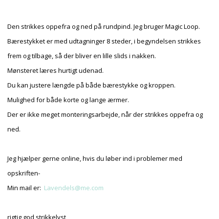
Den strikkes oppefra og ned på rundpind. Jeg bruger Magic Loop.
Bærestykket er med udtagninger 8 steder, i begyndelsen strikkes
frem og tilbage, så der bliver en lille slids i nakken.
Mønsteret læres hurtigt udenad.
Du kan justere længde på både bærestykke og kroppen.
Mulighed for både korte og lange ærmer.
Der er ikke meget monteringsarbejde, når der strikkes oppefra og
ned.
Jeg hjælper gerne online, hvis du løber ind i problemer med
opskriften-
Min mail er:
Lavendels@me.com
rigtig god strikkelyst