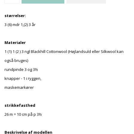
størrelser:
3 (6) mdr 1,(2) 3 år
Materialer
1 (1) 1 (2 ) 3 ngl Blackhill Cottonwool (Højlandsuld eller Silkwool kan
også bruges)
rundpinde 3 og 3½
knapper - 1 i ryggen,
maskemarkører
strikkefasthed
26 m = 10 cm på p 3½
Beskrivelse af modellen