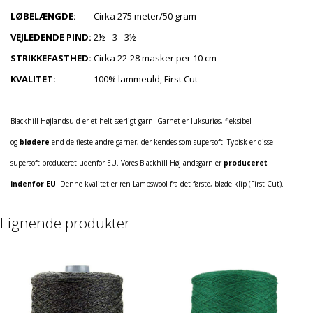
LØBELÆNGDE:
Cirka 275 meter/50 gram
VEJLEDENDE PIND:
2½ - 3 - 3½
STRIKKEFASTHED:
Cirka 22-28 masker per 10 cm
KVALITET:
100% lammeuld, First Cut
Blackhill Højlandsuld er et helt særligt garn. Garnet er luksuriøs, fleksibel
og
blødere
end de fleste andre garner, der kendes som supersoft. Typisk er disse
supersoft produceret udenfor EU. Vores Blackhill Højlandsgarn er
produceret
indenfor EU
. Denne kvalitet er ren Lambswool fra det første, bløde klip (First Cut).
Lignende produkter