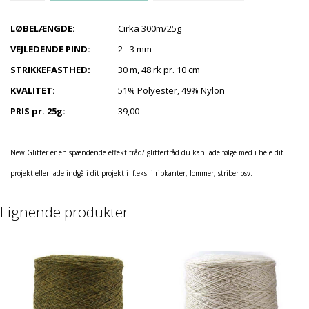
LØBELÆNGDE:
Cirka 300m/25g
VEJLEDENDE PIND:
2 - 3 mm
STRIKKEFASTHED:
30 m, 48 rk pr. 10 cm
KVALITET:
51% Polyester, 49% Nylon
PRIS pr. 25g:
39,00
New Glitter er en spændende effekt tråd/ glittertråd du kan lade følge med i hele dit
projekt eller lade indgå i dit projekt i f.eks. i ribkanter, lommer, striber osv.
Lignende produkter