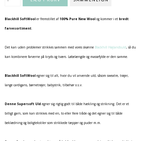
Blackhill SoftWool
er fremstillet af
100% Pure New Wool
og kommer i et
bredt
farvesortiment
.
Det kan uden problemer strikkes sammen med vores skønne
Blackhill Højlandsuld
, så du
kan kombinere farverne på kryds og tværs. Løbelængde og massefylde er den samme.
Blackhill SoftWool
egner sig til alt, hvor du vil anvende uld, såsom sweatre, trøjer,
lange cardigans, børnetrøjer, babystrik, tilbehør o.s.v.
Denne Supersoft Uld
egner sig rigtig godt til både hækling og strikning. Det er et
billigt garn, som kan strikkes med en, to eller flere tråde og det egner sig til både
beklædning og boligtekstiler som strikkede tæpper og puder m.m.