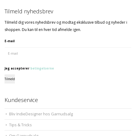
Tilmeld nyhedsbrev
Tilmeld dig vores nyhedsbrev og modtag eksklusive tilbud og nyheder i
shoppen. Du kan til en hver tid afmelde igen.
E-mail
Jeg accepterer
betingelserne
Tilmeld
Kundeservice
Bliv IndieDesigner hos Garnudsalg
Tips & Tricks
Om Garnudsalg