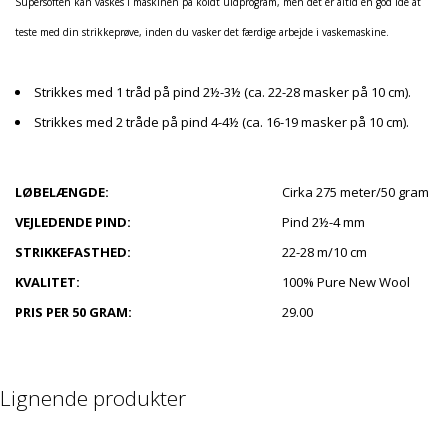
Supersoften kan vaskes i maskinen på koldt uldprogram, men det er altid en god idé at
teste med din strikkeprøve, inden du vasker det færdige arbejde i vaskemaskine.
Strikkes med 1 tråd på pind 2½-3½ (ca. 22-28 masker på 10 cm).
Strikkes med 2 tråde på pind 4-4½ (ca. 16-19 masker på 10 cm).
LØBELÆNGDE:
Cirka 275 meter/50 gram
VEJLEDENDE PIND:
Pind 2½-4 mm
STRIKKEFASTHED:
22-28 m/10 cm
KVALITET:
100% Pure New Wool
PRIS PER 50 GRAM:
29.00
Lignende produkter