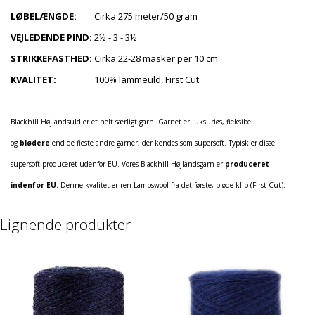
LØBELÆNGDE:
Cirka 275 meter/50 gram
VEJLEDENDE PIND:
2½ - 3 - 3½
STRIKKEFASTHED:
Cirka 22-28 masker per 10 cm
KVALITET:
100% lammeuld, First Cut
Blackhill Højlandsuld er et helt særligt garn. Garnet er luksuriøs, fleksibel
og
blødere
end de fleste andre garner, der kendes som supersoft. Typisk er disse
supersoft produceret udenfor EU. Vores Blackhill Højlandsgarn er
produceret
indenfor EU
. Denne kvalitet er ren Lambswool fra det første, bløde klip (First Cut).
Lignende produkter