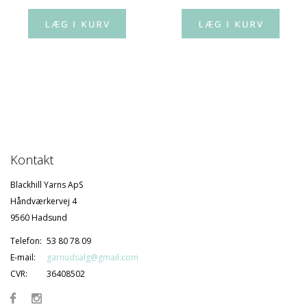
Kontakt
Blackhill Yarns ApS
Håndværkervej 4
9560 Hadsund
Telefon:
53 80 78 09
E-mail:
garnudsalg@gmail.com
CVR:
36408502