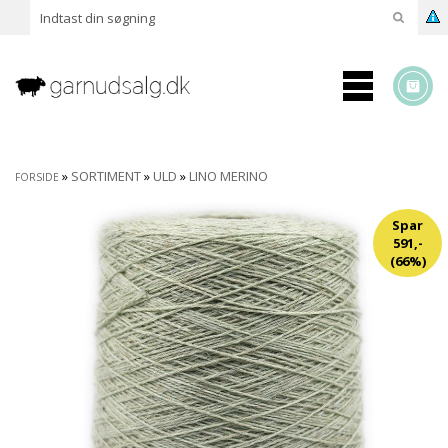
»
SORTIMENT
»
ULD
»
LINO MERINO
FORSIDE
Spar
591,-
(66%)