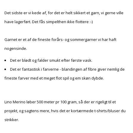
Det sidste er vi kede af, for det er helt sikkert et garn, vi gerne ville
have lagerført. Det fås simpelthen ikke flottere :-)
Garnet er et af de fineste forårs- og sommergarner vi har haft
nogensinde.
Det er blødt og falder smukt efter første vask.
Det er fantastisk i farverne - blandingen af fibre giver nemlig de
fineste farver med et meget flot spil og em skøn dybde.
Lino Merino løber 500 meter pr 100 gram, så der er rigeligt til et
projekt, og sagtens mere, hvis det er kortærmede t-shirts/bluser du
strikker.