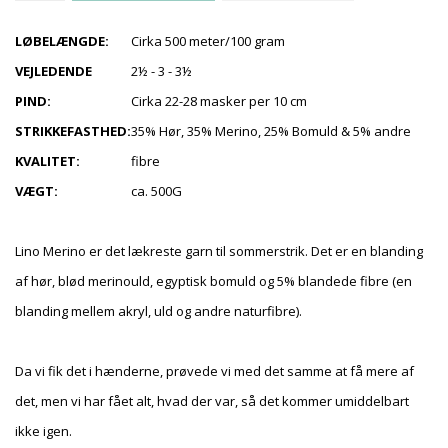
LØBELÆNGDE:
Cirka 500 meter/100 gram
VEJLEDENDE
2½ - 3 - 3½
PIND:
Cirka 22-28 masker per 10 cm
STRIKKEFASTHED:
35% Hør, 35% Merino, 25% Bomuld & 5% andre
KVALITET:
fibre
VÆGT:
ca. 500G
Lino Merino er det lækreste garn til sommerstrik. Det er en blanding
af hør, blød merinould, egyptisk bomuld og 5% blandede fibre (en
blanding mellem akryl, uld og andre naturfibre).
Da vi fik det i hænderne, prøvede vi med det samme at få mere af
det, men vi har fået alt, hvad der var, så det kommer umiddelbart
ikke igen.