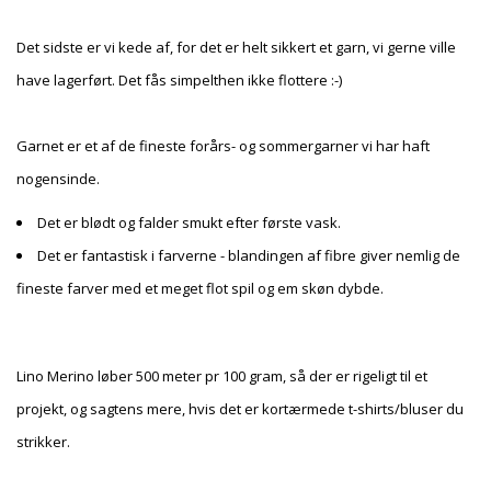
Det sidste er vi kede af, for det er helt sikkert et garn, vi gerne ville
have lagerført. Det fås simpelthen ikke flottere :-)
Garnet er et af de fineste forårs- og sommergarner vi har haft
nogensinde.
Det er blødt og falder smukt efter første vask.
Det er fantastisk i farverne - blandingen af fibre giver nemlig de
fineste farver med et meget flot spil og em skøn dybde.
Lino Merino løber 500 meter pr 100 gram, så der er rigeligt til et
projekt, og sagtens mere, hvis det er kortærmede t-shirts/bluser du
strikker.