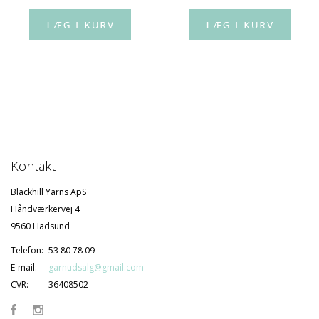
Kontakt
Blackhill Yarns ApS
Håndværkervej 4
9560 Hadsund
Telefon:
53 80 78 09
E-mail:
garnudsalg@gmail.com
CVR:
36408502