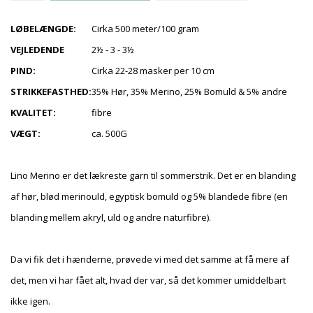
LØBELÆNGDE:
Cirka 500 meter/100 gram
VEJLEDENDE
2½ - 3 - 3½
PIND:
Cirka 22-28 masker per 10 cm
STRIKKEFASTHED:
35% Hør, 35% Merino, 25% Bomuld & 5% andre
KVALITET:
fibre
VÆGT:
ca. 500G
Lino Merino er det lækreste garn til sommerstrik. Det er en blanding
af hør, blød merinould, egyptisk bomuld og 5% blandede fibre (en
blanding mellem akryl, uld og andre naturfibre).
Da vi fik det i hænderne, prøvede vi med det samme at få mere af
det, men vi har fået alt, hvad der var, så det kommer umiddelbart
ikke igen.