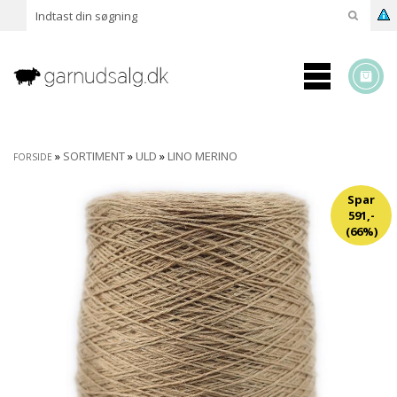
»
SORTIMENT
»
ULD
»
LINO MERINO
FORSIDE
Spar
591,-
(66%)