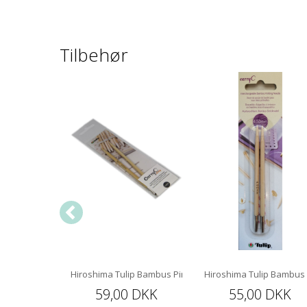
Tilbehør
5 mm 60 cm
Hiroshima Tulip Bambus Pindespids 12 cm
Hiroshima Tulip Bambus
 DKK
59,00 DKK
55,00 DKK