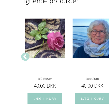
Lignende produkter
 - engelsk
Blå Roser
Boeslum
 DKK
40,00 DKK
40,00 DKK