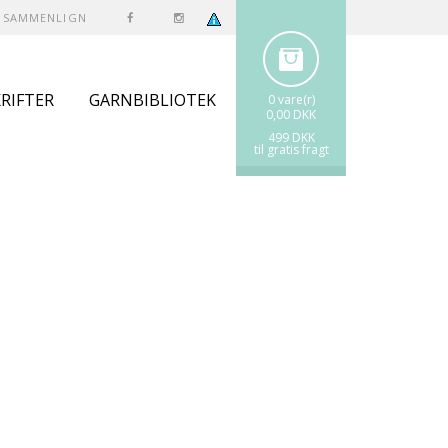
SAMMENLIGN
RIFTER
GARNBIBLIOTEK
0 vare(r)
0,00 DKK
499 DKK
til gratis fragt