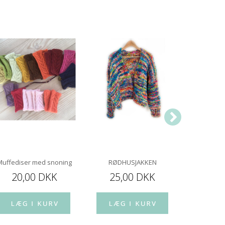
Muffediser med snoning
RØDHUSJAKKEN
Kong
20,00 DKK
25,00 DKK
40,