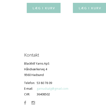
Kontakt
Blackhill Yarns ApS
Håndværkervej 4
9560 Hadsund
Telefon:
53 80 78 09
E-mail:
garnudsalg@gmail.com
CVR:
36408502