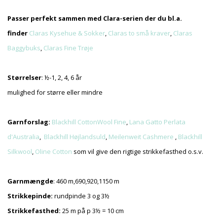
Passer perfekt sammen med Clara-serien der du bl.a.
finder
Claras Kysehue & Sokker
,
Claras to små kraver
,
Claras
Baggybuks
,
Claras Fine Trøje
Størrelser
: ½-1, 2, 4, 6 år
mulighed for større eller mindre
Garnforslag:
Blackhill CottonWool Fine
,
Lana Gatto Perlata
d'Australia
,
Blackhill Højlandsuld
,
Meilenweit Cashmere
,
Blackhill
Silkwool
,
Oline Cotton
som vil give den rigtige strikkefasthed o.s.v.
Garnmængde
: 460 m,690,920,1150 m
Strikkepinde:
rundpinde 3 og 3½
Strikkefasthed:
25 m på p 3½ = 10 cm