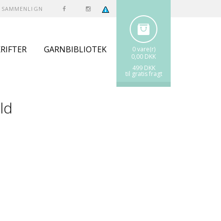
SAMMENLIGN
RIFTER
GARNBIBLIOTEK
0 vare(r)
0,00 DKK
499 DKK
til gratis fragt
ld