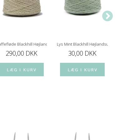
ffefløde Blackhill Højlandsuld
Lys Mint Blackhill Højlandsuld
Dyb Marine 
290,00 DKK
30,00 DKK
30,