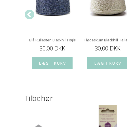
ckhill Højlandsuld
Blå Rullesten Blackhill Højlandsuld
Flødeskum Blackhill Høj
 DKK
30,00 DKK
30,00 DKK
Tilbehør