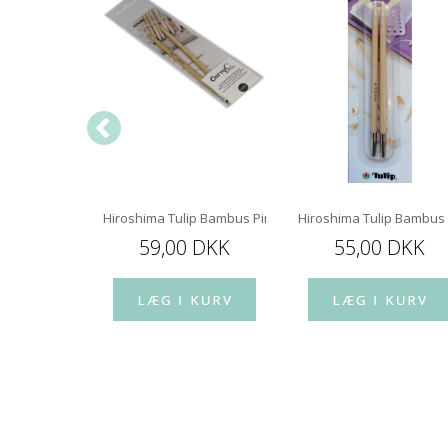
5 mm 60 cm
Hiroshima Tulip Bambus Pindespids 12 cm
Hiroshima Tulip Bambus
 DKK
59,00 DKK
55,00 DKK