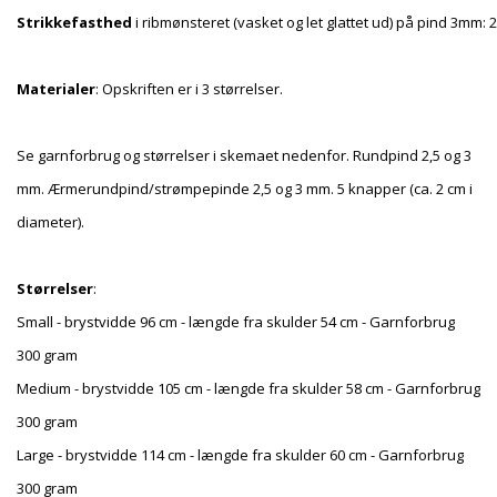
Strikkefasthed
i ribmønsteret (vasket og let glattet ud) på pind 3mm: 
Materialer
: Opskriften er i 3 størrelser.
Se garnforbrug og størrelser i skemaet nedenfor. Rundpind 2,5 og 3
mm. Ærmerundpind/strømpepinde 2,5 og 3 mm. 5 knapper (ca. 2 cm i
diameter).
Størrelser
:
Small - brystvidde 96 cm - længde fra skulder 54 cm - Garnforbrug
300 gram
Medium - brystvidde 105 cm - længde fra skulder 58 cm - Garnforbrug
300 gram
Large - brystvidde 114 cm - længde fra skulder 60 cm - Garnforbrug
300 gram