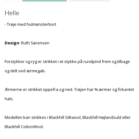
Helle
- Trøje med hulmønsterbort
Design
: Ruth Sørensen
Forstykker og ryg er strikket i et stykke på rundpind frem og tilbage
og delt ved ærmegab.
Ærmerne er strikket oppefra og ned. Trøjen har ¾ ærmer og firkantet
hals.
Modellen kan strikkes i Blackhill Silkwool, Blackhill Højlandsuld eller
Blackhill CottonWool.