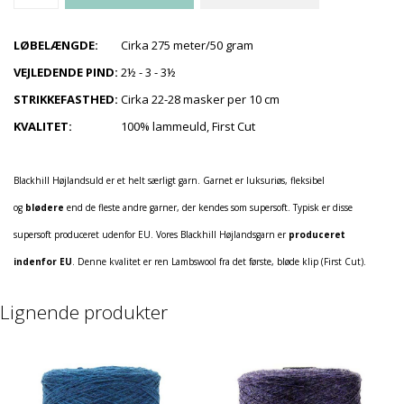
LØBELÆNGDE:
Cirka 275 meter/50 gram
VEJLEDENDE PIND:
2½ - 3 - 3½
STRIKKEFASTHED:
Cirka 22-28 masker per 10 cm
KVALITET:
100% lammeuld, First Cut
Blackhill Højlandsuld er et helt særligt garn. Garnet er luksuriøs, fleksibel
og
blødere
end de fleste andre garner, der kendes som supersoft. Typisk er disse
supersoft produceret udenfor EU. Vores Blackhill Højlandsgarn er
produceret
indenfor EU
. Denne kvalitet er ren Lambswool fra det første, bløde klip (First Cut).
Lignende produkter