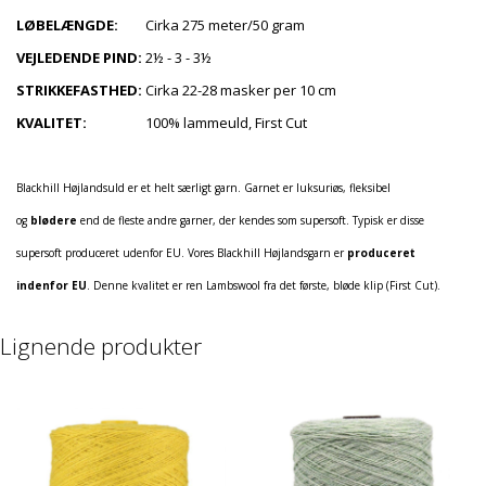
LØBELÆNGDE:
Cirka 275 meter/50 gram
VEJLEDENDE PIND:
2½ - 3 - 3½
STRIKKEFASTHED:
Cirka 22-28 masker per 10 cm
KVALITET:
100% lammeuld, First Cut
Blackhill Højlandsuld er et helt særligt garn. Garnet er luksuriøs, fleksibel
og
blødere
end de fleste andre garner, der kendes som supersoft. Typisk er disse
supersoft produceret udenfor EU. Vores Blackhill Højlandsgarn er
produceret
indenfor EU
. Denne kvalitet er ren Lambswool fra det første, bløde klip (First Cut).
Lignende produkter