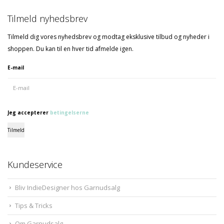
Tilmeld nyhedsbrev
Tilmeld dig vores nyhedsbrev og modtag eksklusive tilbud og nyheder i
shoppen. Du kan til en hver tid afmelde igen.
E-mail
Jeg accepterer
betingelserne
Tilmeld
Kundeservice
Bliv IndieDesigner hos Garnudsalg
Tips & Tricks
Om Garnudsalg