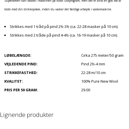
Supersoften kan vaskes i maskinen på koldt uldprogram, men det er altid en god idé at
teste med din strikkeprøve, inden du vasker det færdige arbejde i vaskemaskine.
Strikkes med 1 tråd på pind 2½-3½ (ca. 22-28 masker på 10 cm).
Strikkes med 2 tråde på pind 4-4½ (ca. 16-19 masker på 10 cm).
LØBELÆNGDE:
Cirka 275 meter/50 gram
VEJLEDENDE PIND:
Pind 2½-4 mm
STRIKKEFASTHED:
22-28 m/10 cm
KVALITET:
100% Pure New Wool
PRIS PER 50 GRAM:
29.00
Lignende produkter