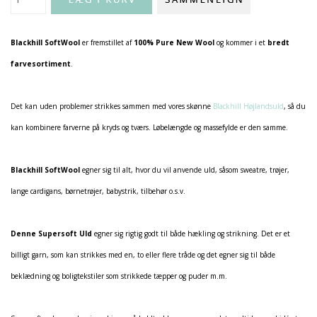
Blackhill SoftWool
er fremstillet af
100% Pure New Wool
og kommer i et
bredt
farvesortiment
.
Det kan uden problemer strikkes sammen med vores skønne
Blackhill Højlandsuld
, så du
kan kombinere farverne på kryds og tværs. Løbelængde og massefylde er den samme.
Blackhill SoftWool
egner sig til alt, hvor du vil anvende uld, såsom sweatre, trøjer,
lange cardigans, børnetrøjer, babystrik, tilbehør o.s.v.
Denne Supersoft Uld
egner sig rigtig godt til både hækling og strikning. Det er et
billigt garn, som kan strikkes med en, to eller flere tråde og det egner sig til både
beklædning og boligtekstiler som strikkede tæpper og puder m.m.