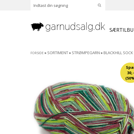
SÆRTILB
»
SORTIMENT
»
STRØMPEGARN
»
BLACKHILL SOCK
FORSIDE
Spa
30,-
(50%