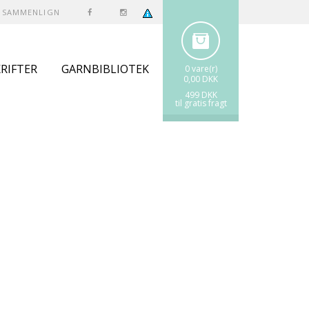
SAMMENLIGN
RIFTER
GARNBIBLIOTEK
0 vare(r)
0,00 DKK
499 DKK
til gratis fragt