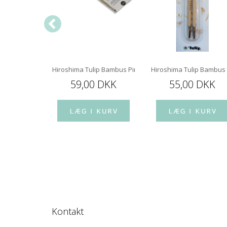
 mm 60 cm
Hiroshima Tulip Bambus Pindespids 12 cm
Hiroshima Tulip Bambus
 DKK
59,00 DKK
55,00 DKK
Kontakt