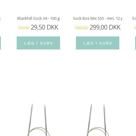
g
Blackhill Sock 34 - 100 g
Sock Box Mix 555 - min. 12 par str
So
29,50 DKK
299,00 DKK
59,00
780,00