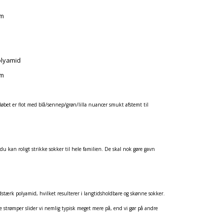
am
olyamid
am
løbet er flot med blå/sennep/grøn/lilla nuancer smukt afstemt til
du kan roligt strikke sokker til hele familien. De skal nok gøre gavn
idstærk polyamid, hvilket resulterer i langtidsholdbare og skønne sokker.
ede strømper slider vi nemlig typisk meget mere på, end vi gør på andre