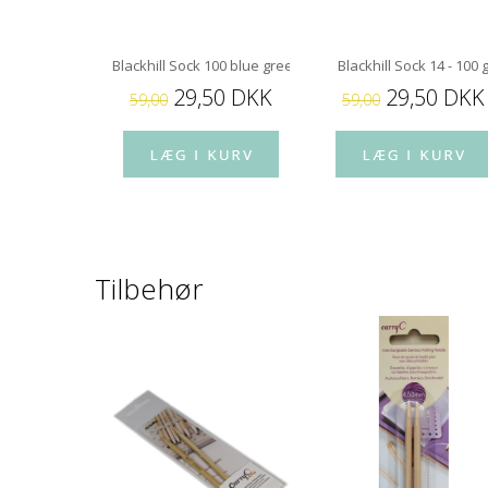
lino
Blackhill Sock 100 blue green - 100 g
Blackhill Sock 14 - 100 
 DKK
29,50 DKK
29,50 DKK
59,00
59,00
Tilbehør