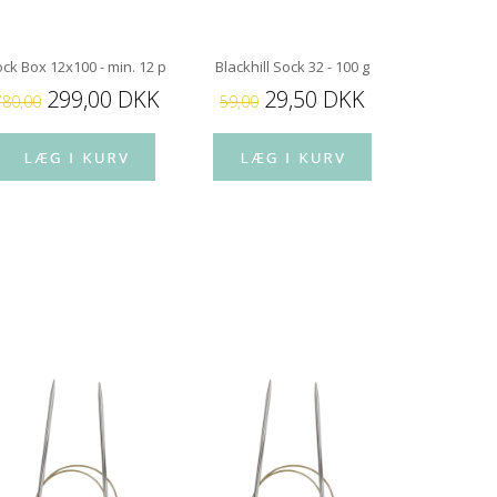
ømper
ck Box 12x100 - min. 12 par strømper
Blackhill Sock 32 - 100 g
Blackhill 
299,00 DKK
29,50 DKK
2
780,00
59,00
59,00