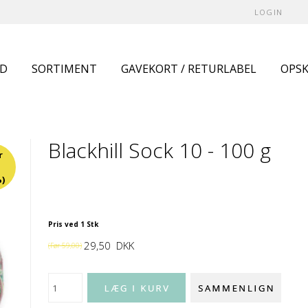
LOGIN
UD
SORTIMENT
GAVEKORT / RETURLABEL
OPSK
Blackhill Sock 10 - 100 g
r
)
Pris ved 1 Stk
29,50
DKK
(Før
59,00
)