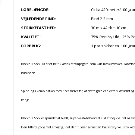
LØBELÆNGDE:
Cirka 420 meter/100 gr
VEJLEDENDE PIND:
Pind 2-3 mm
STRIKKEFASTHED:
30 m x 42 rk = 10 cm
KVALITET:
75% Ren Ny Uld - 25% P
FORBRUG:
1 par sokker
ca. 100 gr
Blackhill Sock 10 er et helt klassisk strømpegarn, som kan maskinvaskes. Farvefor
hinanden.
Spinding i kombination med fiber sørger for, at dette garn er ekstra slidstærkt og 
længe.
Blackhill Sock er spundet af blødt, superwash-behandlet uld af høj kvalitet og sl
Den tilførte polyamid er vigtig, idet den tilfører garnet en høj slidstyrke. Strikk