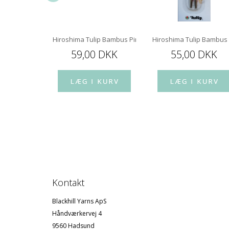
5 mm 80 cm
Hiroshima Tulip Bambus Pindespids 12 cm
Hiroshima Tulip Bambus
 DKK
59,00 DKK
55,00 DKK
Kontakt
Blackhill Yarns ApS
Håndværkervej 4
9560 Hadsund