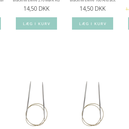
kBlue
Blackhill Élevé 270 Mørk Rullesten
Blackhill Élevé 160 Antracit
14,50 DKK
14,50 DKK
1