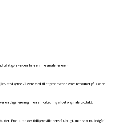
d til at gøre verden bare en lille smule renere :-)
pejler, at vi gerne vil være med til at genanvende vores ressourcer på kloden
liver en degenerering, men en forbedring af det originale produkt.
odukter. Produkter, der tidligere ville henstå ubrugt, men som nu indgår i