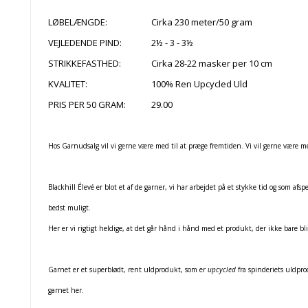
LØBELÆNGDE:
Cirka 230 meter/50 gram
VEJLEDENDE PIND:
2½ - 3 - 3½
STRIKKEFASTHED:
Cirka 28-22 masker per 10 cm
KVALITET:
100% Ren Upcycled Uld
PRIS PER 50 GRAM:
29.00
Hos Garnudsalg vil vi gerne være med til at præge fremtiden. Vi vil gerne være me
Blackhill Élevé er blot et af de garner, vi har arbejdet på et stykke tid og som afs
bedst muligt.
Her er vi rigtigt heldige, at det går hånd i hånd med et produkt, der ikke bare b
Garnet er et superblødt, rent uldprodukt, som er
upcycled
fra spinderiets uldpr
garnet her.