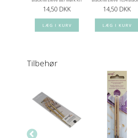
ino Rose
Blackhill Élevé 887 Mørk Khaki
Blackhill Élevé 1054 Blac
,00 DKK
14,50 DKK
14,50 DKK
Tilbehør