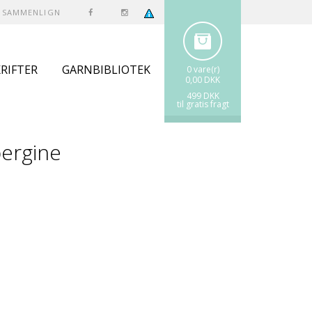
SAMMENLIGN
RIFTER
GARNBIBLIOTEK
0 vare(r)
0,00 DKK
499 DKK
til gratis fragt
bergine