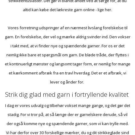
strikkeentusiaster. Det gør vi blandt andet ved at sørge for, at du
altid kan købe det lækreste garn online - lige her.
Vores forretning udspringer af en nærmest livslang forelskelse til
garn. En forelskelse, der vel og mærke aldrig svinder ind. Den vokser
i takt med, at vi finder nye og spændende garner. For os er det
nemlig ikke bare et spørgsmål om garn. De bløde tråde, der flyttes i
et kontinuerligt mønster og langsomt tager form, er nemlig for mange
et kærkomment afbræk fra en travl hverdag. Det er et afbræk, vi
lever og ånder for.
Strik dig glad med garn i fortryllende kvalitet
I dag er vores udvalg og tilbehør vokset mange gange, og det gør det
stadig. For vi tror på, at så længe der er garnelskere derude, så vil
der også komme nye og spændende garner, som vi kan trylle med.
Vi har derfor over 30 forskellige mærker, du og dit strikkeglade sind