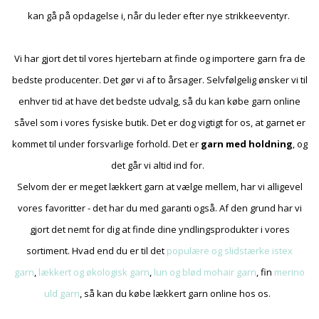
kan gå på opdagelse i, når du leder efter nye strikkeeventyr.
Vi har gjort det til vores hjertebarn at finde og importere garn fra de
bedste producenter. Det gør vi af to årsager. Selvfølgelig ønsker vi til
enhver tid at have det bedste udvalg, så du kan købe garn online
såvel som i vores fysiske butik. Det er dog vigtigt for os, at garnet er
kommet til under forsvarlige forhold. Det er
garn med holdning
, og
det går vi altid ind for.
Selvom der er meget lækkert garn at vælge mellem, har vi alligevel
vores favoritter - det har du med garanti også. Af den grund har vi
gjort det nemt for dig at finde dine yndlingsprodukter i vores
sortiment. Hvad end du er til det
populære og slidstærke istex
garn
,
lækkert og økologisk garn
,
lun og blød mohair garn
, fin
merino
uld garn
, så kan du købe lækkert garn online hos os.