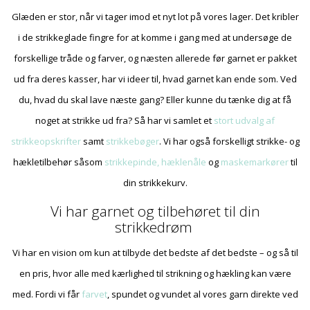
Glæden er stor, når vi tager imod et nyt lot på vores lager. Det kribler
i de strikkeglade fingre for at komme i gang med at undersøge de
forskellige tråde og farver, og næsten allerede før garnet er pakket
ud fra deres kasser, har vi ideer til, hvad garnet kan ende som. Ved
du, hvad du skal lave næste gang? Eller kunne du tænke dig at få
noget at strikke ud fra? Så har vi samlet et
stort udvalg af
strikkeopskrifter
samt
strikkebøger
. Vi har også forskelligt strikke- og
hækletilbehør såsom
strikkepinde, hæklenåle
og
maskemarkører
til
din strikkekurv.
Vi har garnet og tilbehøret til din
strikkedrøm
Vi har en vision om kun at tilbyde det bedste af det bedste – og så til
en pris, hvor alle med kærlighed til strikning og hækling kan være
med. Fordi vi får
farvet
, spundet og vundet al vores garn direkte ved