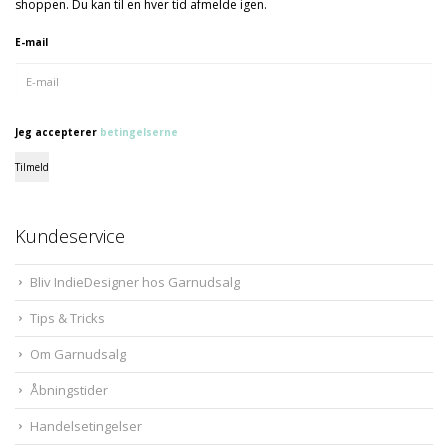
shoppen. Du kan til en hver tid afmelde igen.
E-mail
Jeg accepterer
betingelserne
Tilmeld
Kundeservice
Bliv IndieDesigner hos Garnudsalg
Tips & Tricks
Om Garnudsalg
Åbningstider
Handelsetingelser