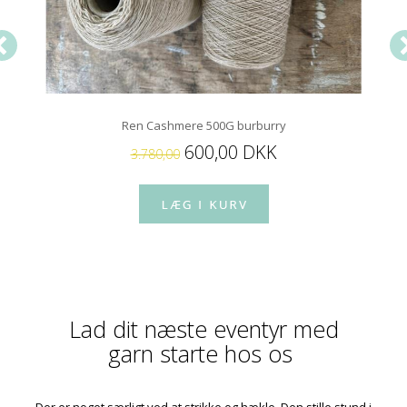
Ren Cashmere 500G burburry
600,00 DKK
3.780,00
Lad dit næste eventyr med
garn starte hos os
Der er noget særligt ved at strikke og hækle. Den stille stund i