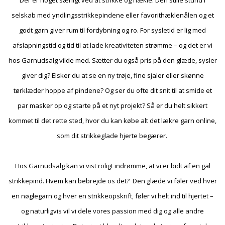
selskab med yndlingsstrikkepindene eller favorithæklenålen og et
godt garn giver rum til fordybning og ro. For sysletid er lig med
afslapningstid og tid til at lade kreativiteten strømme – og det er vi
hos Garnudsalg vilde med. Sætter du også pris på den glæde, sysler
giver dig? Elsker du at se en ny trøje, fine sjaler eller skønne
tørklæder hoppe af pindene? Og ser du ofte dit snit til at smide et
par masker op og starte på et nyt projekt? Så er du helt sikkert
kommet til det rette sted, hvor du kan købe alt det lækre garn online,
som dit strikkeglade hjerte begærer.
Hos Garnudsalg kan vi vist roligt indrømme, at vi er bidt af en gal
strikkepind. Hvem kan bebrejde os det? Den glæde vi føler ved hver
en nøglegarn og hver en strikkeopskrift, føler vi helt ind til hjertet –
og naturligvis vil vi dele vores passion med dig og alle andre