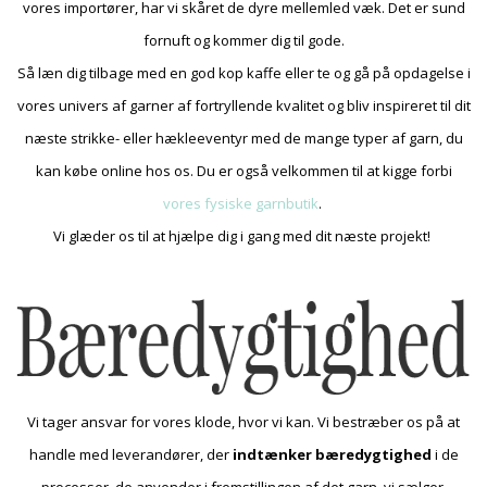
vores importører, har vi skåret de dyre mellemled væk. Det er sund
fornuft og kommer dig til gode.
Så læn dig tilbage med en god kop kaffe eller te og gå på opdagelse i
vores univers af garner af fortryllende kvalitet og bliv inspireret til dit
næste strikke- eller hækleeventyr med de mange typer af garn, du
kan købe online hos os. Du er også velkommen til at kigge forbi
vores fysiske garnbutik
.
Vi glæder os til at hjælpe dig i gang med dit næste projekt!
Vi tager ansvar for vores klode, hvor vi kan. Vi bestræber os på at
handle med leverandører, der
indtænker bæredygtighed
i de
processer, de anvender i fremstillingen af det garn, vi sælger.