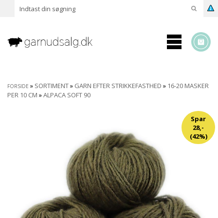
»
SORTIMENT
»
GARN EFTER STRIKKEFASTHED
»
16-20 MASKER
FORSIDE
PER 10 CM
»
ALPACA SOFT 90
Spar
28,-
(42%)