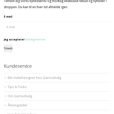
Tilmeld dig vores nyhedsbrev og modtag eksklusive tilbud og nyheder i
shoppen. Du kan til en hver tid afmelde igen.
E-mail
Jeg accepterer
betingelserne
Tilmeld
Kundeservice
Bliv IndieDesigner hos Garnudsalg
Tips & Tricks
Om Garnudsalg
Åbningstider