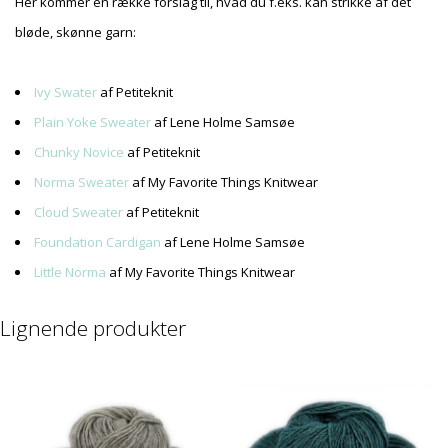
Her kommer en række forslag til, hvad du f.eks. kan strikke af det
bløde, skønne garn:
Ivy Swater
af Petiteknit
Plain Yoke Sweater
af Lene Holme Samsøe
Chunky Novice
af Petiteknit
Norma Sweater
af My Favorite Things Knitwear
Cloud Sweater
af Petiteknit
Foundation Cardigan
af Lene Holme Samsøe
Little Norma
af My Favorite Things Knitwear
Lignende produkter