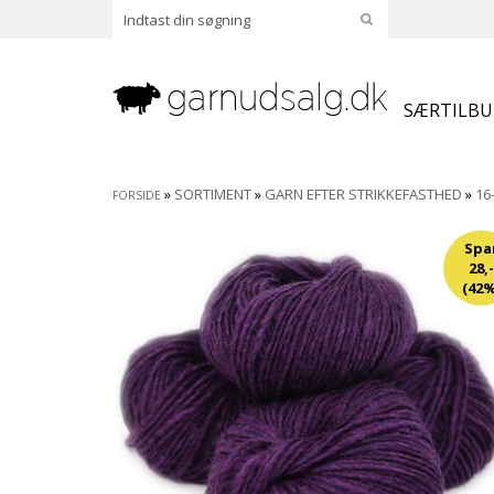
SÆRTILB
»
SORTIMENT
»
GARN EFTER STRIKKEFASTHED
»
16
FORSIDE
Spa
28,-
(42%