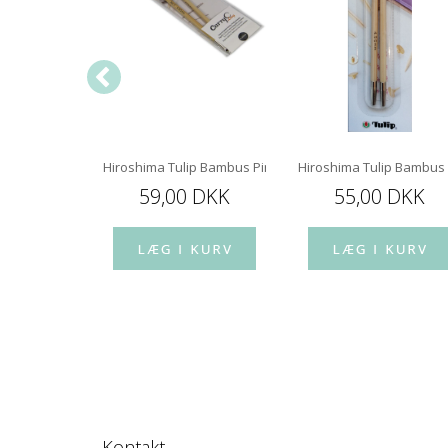
 mm 80 cm
Hiroshima Tulip Bambus Pindespids 12 cm
Hiroshima Tulip Bambus
 DKK
59,00 DKK
55,00 DKK
Kontakt