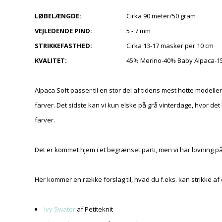
LØBELÆNGDE:
Cirka 90 meter/50 gram
VEJLEDENDE PIND:
5 - 7 mm
STRIKKEFASTHED:
Cirka 13-17 masker per 10 cm
KVALITET:
45% Merino-40% Baby Alpaca-1
Alpaca Soft passer til en stor del af tidens mest hotte modeller,
farver. Det sidste kan vi kun elske på grå vinterdage, hvor d
farver.
Det er kommet hjem i et begrænset parti, men vi har lovning p
Her kommer en række forslag til, hvad du f.eks. kan strikke af
Ivy Swater
af Petiteknit