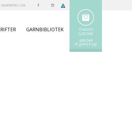
SAMMENLIGN
RIFTER
GARNBIBLIOTEK
0 vare(r)
0,00 DKK
499 DKK
til gratis fragt