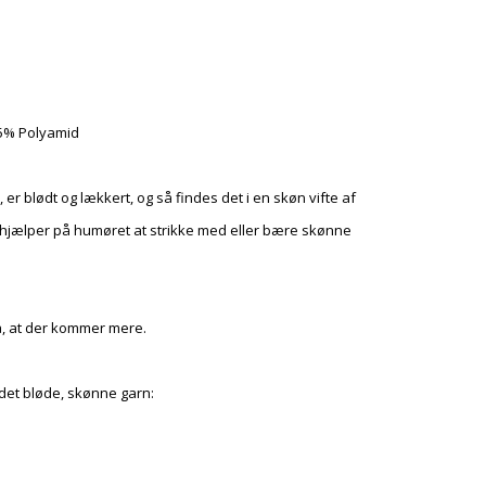
5% Polyamid
 er blødt og lækkert, og så findes det i en skøn vifte af
et hjælper på humøret at strikke med eller bære skønne
å, at der kommer mere.
 det bløde, skønne garn: