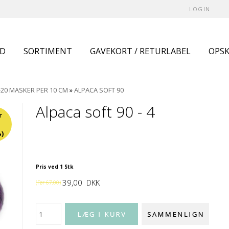
LOGIN
UD
SORTIMENT
GAVEKORT / RETURLABEL
OPSK
-20 MASKER PER 10 CM
»
ALPACA SOFT 90
Alpaca soft 90 - 4
r
)
Pris ved 1 Stk
39,00
DKK
(Før
67,00
)