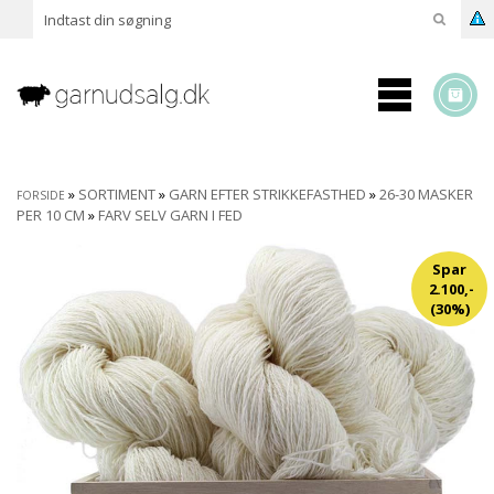
»
SORTIMENT
»
GARN EFTER STRIKKEFASTHED
»
26-30 MASKER
FORSIDE
PER 10 CM
»
FARV SELV GARN I FED
Spar
2.100,-
(30%)