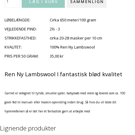
LØBELÆNGDE:
Cirka 650 meter/100 gram
VEJLEDENDE PIND:
2½ - 3
STRIKKEFASTHED:
cirka 20-28 masker per 10 cm
KVALITET:
100% Ren Ny Lambswool
PRIS PER 50 GRAM:
35,00 kr
Ren Ny Lambswool I fantastisk blød kvalitet
Garnet er velegnet til tynde, smukke sjaler, babysvøb med mere og leveres som ca. 100
gram fed til manuel- eller maskin-opvinding inden brug. Så hvis du vil teste dit
hjemmefarveri så er det her et fantastisk garn at arbejde med
Lignende produkter