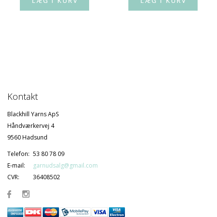
Kontakt
Blackhill Yarns ApS
Håndværkervej 4
9560 Hadsund
Telefon:
53 80 78 09
E-mail:
garnudsalg@gmail.com
CVR:
36408502