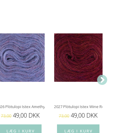
26 Plötulopi Istex Amethyst
2027 Plötulopi Istex Wine Red
1426 Plötul
49,00 DKK
49,00 DKK
4
73,00
73,00
73,00