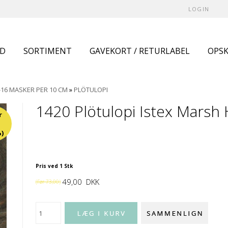
LOGIN
UD
SORTIMENT
GAVEKORT / RETURLABEL
OPSK
-16 MASKER PER 10 CM
»
PLÖTULOPI
1420 Plötulopi Istex Marsh
r
)
Pris ved 1 Stk
49,00
DKK
(Før
73,00
)