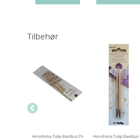
Tilbehør
5 mm 80 cm
Hiroshima Tulip Bambus Pindespids 12 cm
Hiroshima Tulip Bambus