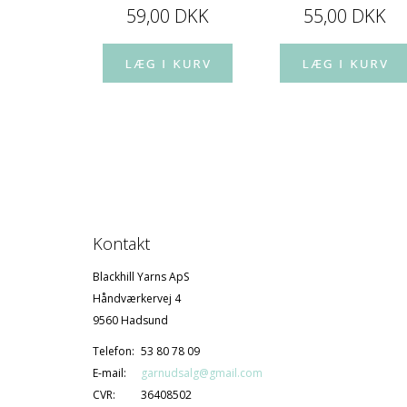
 DKK
59,00 DKK
55,00 DKK
Kontakt
Blackhill Yarns ApS
Håndværkervej 4
9560 Hadsund
Telefon:
53 80 78 09
E-mail:
garnudsalg@gmail.com
CVR:
36408502