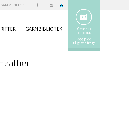
SAMMENLIGN
RIFTER
GARNBIBLIOTEK
0 vare(r)
0,00 DKK
499 DKK
til gratis fragt
 Heather