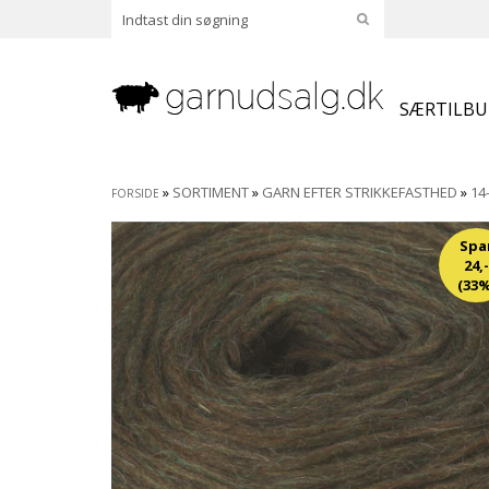
SÆRTILB
»
SORTIMENT
»
GARN EFTER STRIKKEFASTHED
»
14
FORSIDE
Spa
24,-
(33%