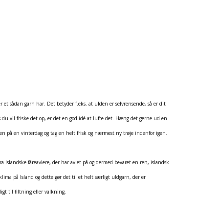
r et sådan garn har. Det betyder f.eks. at ulden er selvrensende, så er dit
s du vil friske det op, er det en god idé at lufte det. Hæng det gerne ud en
neen på en vinterdag og tag en helt frisk og nærmest ny trøje indenfor igen.
fra Islandske fåreavlere, der har avlet på og dermed bevaret en ren, islandsk
ima på Island og dette gør det til et helt særligt uldgarn, der er
t til filtning eller valkning.