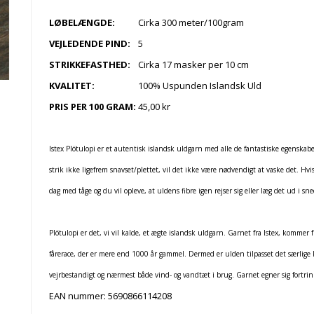
LØBELÆNGDE:
Cirka 300 meter/100gram
VEJLEDENDE PIND:
5
STRIKKEFASTHED:
Cirka 17 masker per 10 cm
KVALITET:
100% Uspunden Islandsk Uld
PRIS PER 100 GRAM:
45,00 kr
Istex Plötulopi er et autentisk islandsk uldgarn med alle de fantastiske egenskabe
strik ikke ligefrem snavset/plettet, vil det ikke være nødvendigt at vaske det. Hvi
dag med tåge og du vil opleve, at uldens fibre igen rejser sig eller læg det ud i s
Plötulopi er det, vi vil kalde, et ægte islandsk uldgarn. Garnet fra Istex, kommer 
fårerace, der er mere end 1000 år gammel. Dermed er ulden tilpasset det særlige kl
vejrbestandigt og nærmest både vind- og vandtæt i brug. Garnet egner sig fortrinlig
EAN nummer:
5690866114208