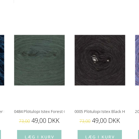
ter Blue Heather
0484 Plötulopi Istex Forest Green
0005 Plötulopi Istex Black Heather
20
49,00 DKK
49,00 DKK
73,00
73,00