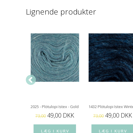
Lignende produkter
 Istex Spruce Green Heather
2025 - Plötulopi Istex - Gold Stream
1432 Plötulopi Istex Win
00 DKK
49,00 DKK
49,00 DKK
73,00
73,00