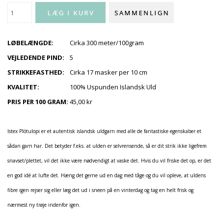
LØBELÆNGDE:
Cirka 300 meter/100gram
VEJLEDENDE PIND:
5
STRIKKEFASTHED:
Cirka 17 masker per 10 cm
KVALITET:
100% Uspunden Islandsk Uld
PRIS PER 100 GRAM:
45,00 kr
Istex Plötulopi er et autentisk islandsk uldgarn med alle de fantastiske egenskaber et
sådan garn har. Det betyder f.eks. at ulden er selvrensende, så er dit strik ikke ligefrem
snavset/plettet, vil det ikke være nødvendigt at vaske det. Hvis du vil friske det op, er det
en god idé at lufte det. Hæng det gerne ud en dag med tåge og du vil opleve, at uldens
fibre igen rejser sig eller læg det ud i sneen på en vinterdag og tag en helt frisk og
nærmest ny trøje indenfor igen.