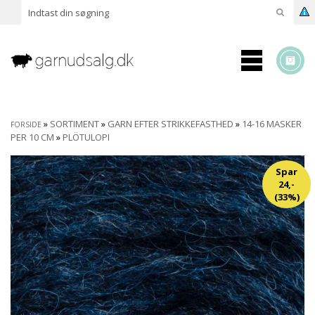
»
SORTIMENT
»
GARN EFTER STRIKKEFASTHED
»
14-16 MASKER
FORSIDE
PER 10 CM
»
PLÖTULOPI
Spar
24,-
(33%)