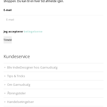
shoppen. Du kan til en hver tid afmelde igen.
E-mail
Jeg accepterer
betingelserne
Tilmeld
Kundeservice
Bliv IndieDesigner hos Garnudsalg
Tips & Tricks
Om Garnudsalg
Åbningstider
Handelsetingelser