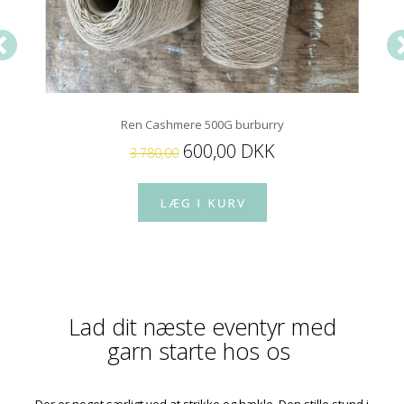
Ren Cashmere 500G burburry
600,00 DKK
3.780,00
Lad dit næste eventyr med
garn starte hos os
Der er noget særligt ved at strikke og hækle. Den stille stund i