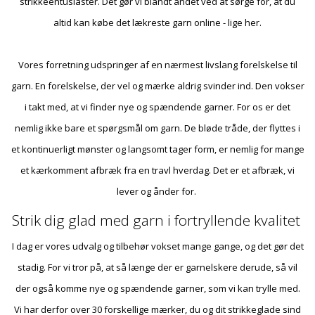
strikkeentusiaster. Det gør vi blandt andet ved at sørge for, at du
altid kan købe det lækreste garn online - lige her.
Vores forretning udspringer af en nærmest livslang forelskelse til
garn. En forelskelse, der vel og mærke aldrig svinder ind. Den vokser
i takt med, at vi finder nye og spændende garner. For os er det
nemlig ikke bare et spørgsmål om garn. De bløde tråde, der flyttes i
et kontinuerligt mønster og langsomt tager form, er nemlig for mange
et kærkomment afbræk fra en travl hverdag. Det er et afbræk, vi
lever og ånder for.
Strik dig glad med garn i fortryllende kvalitet
I dag er vores udvalg og tilbehør vokset mange gange, og det gør det
stadig. For vi tror på, at så længe der er garnelskere derude, så vil
der også komme nye og spændende garner, som vi kan trylle med.
Vi har derfor over 30 forskellige mærker, du og dit strikkeglade sind