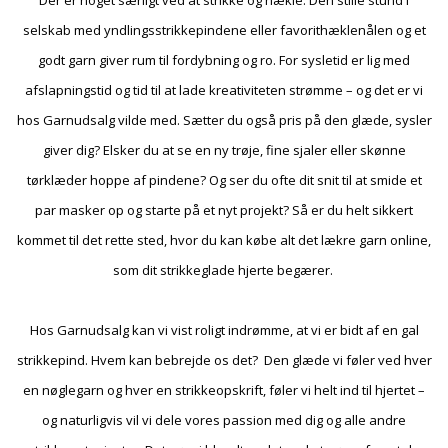
selskab med yndlingsstrikkepindene eller favorithæklenålen og et
godt garn giver rum til fordybning og ro. For sysletid er lig med
afslapningstid og tid til at lade kreativiteten strømme – og det er vi
hos Garnudsalg vilde med. Sætter du også pris på den glæde, sysler
giver dig? Elsker du at se en ny trøje, fine sjaler eller skønne
tørklæder hoppe af pindene? Og ser du ofte dit snit til at smide et
par masker op og starte på et nyt projekt? Så er du helt sikkert
kommet til det rette sted, hvor du kan købe alt det lækre garn online,
som dit strikkeglade hjerte begærer.
Hos Garnudsalg kan vi vist roligt indrømme, at vi er bidt af en gal
strikkepind. Hvem kan bebrejde os det? Den glæde vi føler ved hver
en nøglegarn og hver en strikkeopskrift, føler vi helt ind til hjertet –
og naturligvis vil vi dele vores passion med dig og alle andre