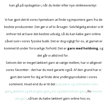
kan gå på opdagelse i, når du leder efter nye strikkeeventyr.
Vi har gjort det til vores hjertebarn at finde og importere garn fra de
bedste producenter. Det gør vi af to årsager. Selvfølgelig ønsker vi til
enhver tid at have det bedste udvalg, så du kan købe garn online
såvel som i vores fysiske butik. Det er dog vigtigt for os, at garnet er
kommet til under forsvarlige forhold. Det er
garn med holdning
, og
det går vi altid ind for.
Selvom der er meget lækkert garn at vælge mellem, har vi alligevel
vores favoritter - det har du med garanti også. Af den grund har vi
gjort det nemt for dig at finde dine yndlingsprodukter i vores
sortiment. Hvad end du er til det
populære og slidstærke istex
garn
,
lækkert og økologisk garn
,
lun og blød mohair garn
, fin
merino
uld garn
, så kan du købe lækkert garn online hos os.