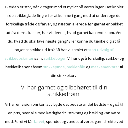
Glæden er stor, når vi tager imod et nyt lot på vores lager. Det kribler
i de strikkeglade fingre for at komme i gang med at undersøge de
forskellige tråde og farver, og næsten allerede før garnet er pakket
ud fra deres kasser, har vi ideer til, hvad garnet kan ende som. Ved
du, hvad du skal lave næste gang? Eller kunne du tænke dig at få
noget at strikke ud fra? Så har vi samlet et
stort udvalg af
strikkeopskrifter
samt
strikkebøger
. Vi har også forskelligt strikke- og
hækletilbehør såsom
strikkepinde, hæklenåle
og
maskemarkører
til
din strikkekurv.
Vi har garnet og tilbehøret til din
strikkedrøm
Vi har en vision om kun at tilbyde det bedste af det bedste – og så til
en pris, hvor alle med kærlighed til strikning og hækling kan være
med. Fordi vi får
farvet
, spundet og vundet al vores garn direkte ved