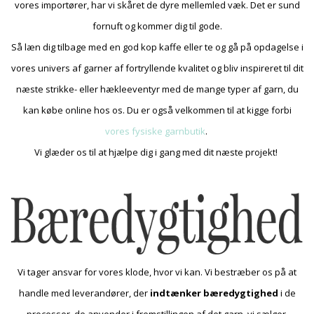
vores importører, har vi skåret de dyre mellemled væk. Det er sund
fornuft og kommer dig til gode.
Så læn dig tilbage med en god kop kaffe eller te og gå på opdagelse i
vores univers af garner af fortryllende kvalitet og bliv inspireret til dit
næste strikke- eller hækleeventyr med de mange typer af garn, du
kan købe online hos os. Du er også velkommen til at kigge forbi
vores fysiske garnbutik
.
Vi glæder os til at hjælpe dig i gang med dit næste projekt!
Vi tager ansvar for vores klode, hvor vi kan. Vi bestræber os på at
handle med leverandører, der
indtænker bæredygtighed
i de
processer, de anvender i fremstillingen af det garn, vi sælger.